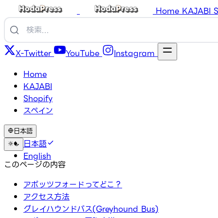
Home
KAJABI
S
X-Twitter
YouTube
Instagram
Home
KAJABI
Shopify
スペイン
日本語
日本語
English
このページの内容
アボッツフォードってどこ？
アクセス方法
グレイハウンドバス(Greyhound Bus)