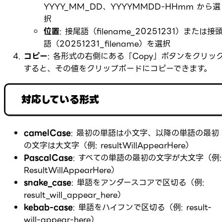
YYYY_MM_DD、YYYYMMDD-HHmm から選
択
位置
: 接尾語（filename_20251231）または接
語（20251231_filename）を選択
コピー
: 各形式の右側にある「Copy」ボタンをクリッ
すると、その値をクリップボードにコピーできます。
対応している形式
camelCase
: 最初の単語は小文字、以降の単語の最初
の文字は大文字（例:
resultWillAppearHere
）
PascalCase
: すべての単語の最初の文字が大文字（例:
ResultWillAppearHere
）
snake_case
: 単語をアンダースコアで区切る（例:
result_will_appear_here
）
kebab-case
: 単語をハイフンで区切る（例:
result-
will-appear-here
）