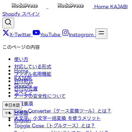
Home
KAJABI
Shopify
スペイン
X-Twitter
YouTube
Instagram
このページの内容
使い方
対応している形式
Home
ファイル名用機能
KAJABI
日付形式
Shopify
日付の位置
スペイン
データの安全性について
免責事項
日本語
Case Converter（ケース変換ツール）とは？
日本語
大文字・小文字一括変換 を使うメリット
English
Toggle Case（トグルケース）とは？