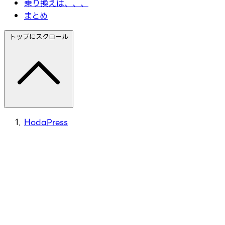
乗り換えは、、、
まとめ
トップにスクロール
HodaPress