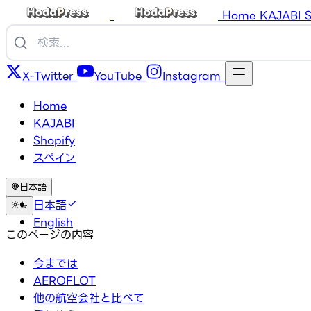
Home
KAJABI
S
X-Twitter
YouTube
Instagram
Home
KAJABI
Shopify
スペイン
日本語
日本語
English
このページの内容
今までは
AEROFLOT
他の航空会社と比べて