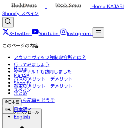
Home
KAJABI
Shopify
スペイン
X-Twitter
YouTube
Instagram
このページの内容
アウシュヴィッツ強制収容所とは？
行ってみましょう
Home
ターミナル１も訪問しました
KAJABI
バスのメリット・デメリット
Shopify
電車のメリット・デメリット
スペイン
まとめ
こちら記事もどうぞ
日本語
日本語
トップにスクロール
English