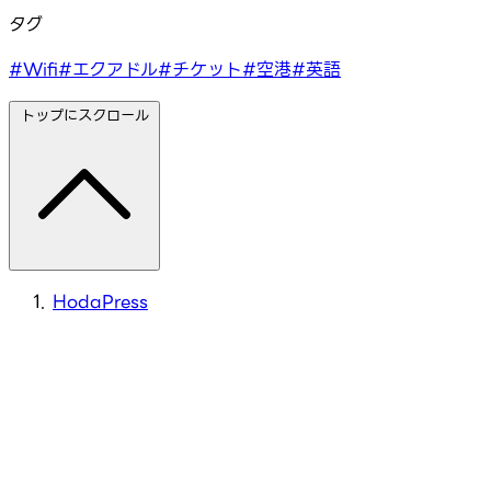
タグ
#Wifi
#エクアドル
#チケット
#空港
#英語
トップにスクロール
HodaPress