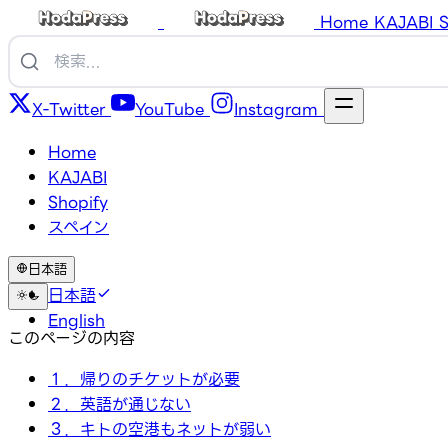
Home
KAJABI
S
X-Twitter
YouTube
Instagram
Home
KAJABI
Shopify
スペイン
日本語
日本語
English
このページの内容
１．帰りのチケットが必要
２．英語が通じない
３．キトの空港もネットが弱い