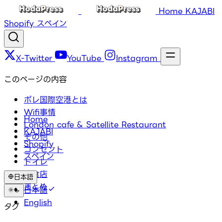
Home
KAJABI
Shopify
スペイン
X-Twitter
YouTube
Instagram
このページの内容
ボレ国際空港とは
Wifi事情
Home
London cafe & Satellite Restaurant
KAJABI
その他
Shopify
コンセント
スペイン
トイレ
飲食店
日本語
まとめ
日本語
English
タグ