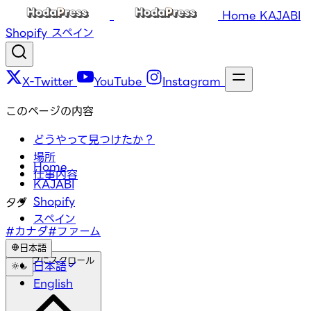
Home
KAJABI
Shopify
スペイン
X-Twitter
YouTube
Instagram
このページの内容
どうやって見つけたか？
場所
Home
仕事内容
KAJABI
Shopify
タグ
スペイン
#カナダ
#ファーム
日本語
トップにスクロール
日本語
English