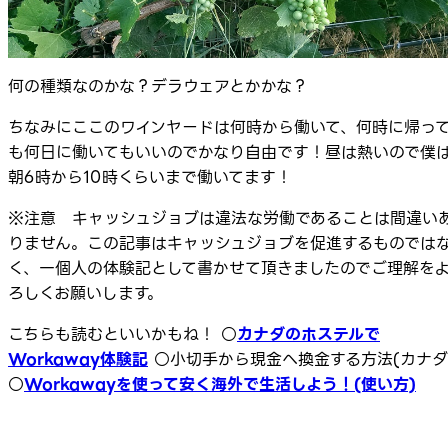
何の種類なのかな？デラウェアとかかな？
ちなみにここのワインヤードは何時から働いて、何時に帰っ
も何日に働いてもいいのでかなり自由です！昼は熱いので僕
朝6時から10時くらいまで働いてます！
※注意 キャッシュジョブは違法な労働であることは間違い
りません。この記事はキャッシュジョブを促進するものでは
く、一個人の体験記として書かせて頂きましたのでご理解を
ろしくお願いします。
こちらも読むといいかもね！ ○
カナダのホステルで
Workaway体験記
○小切手から現金へ換金する方法(カナダ
○
Workawayを使って安く海外で生活しよう！(使い方)