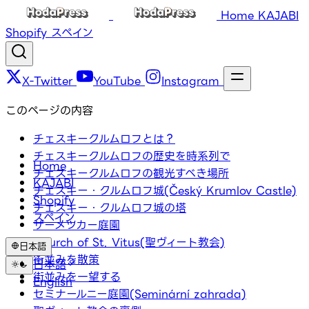
Home
KAJABI
Shopify
スペイン
X-Twitter
YouTube
Instagram
このページの内容
チェスキークルムロフとは？
チェスキークルムロフの歴史を時系列で
Home
チェスキークルムロフの観光すべき場所
KAJABI
チェスキー・クルムロフ城(Český Krumlov Castle)
Shopify
チェスキー・クルムロフ城の塔
スペイン
ザーメツカー庭園
Church of St. Vitus(聖ヴィート教会)
日本語
街並みを散策
日本語
街並みを一望する
English
セミナールニー庭園(Seminární zahrada)