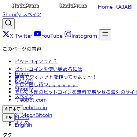
Home
KAJABI
Shopify
スペイン
X-Twitter
YouTube
Instagram
このページの内容
ビットコインって？
ビットコインを使い始めるには
Home
無料でウォレットを作ってみよう～！
KAJABI
そして暫し待つ。。。。。。
Shopify
そして本題のビットコインを無料で増やせる海外のサイ
スペイン
1. eobot.com
2.freebitco.in
日本語
3. MoonBitcoin
日本語
まとめ
English
タグ