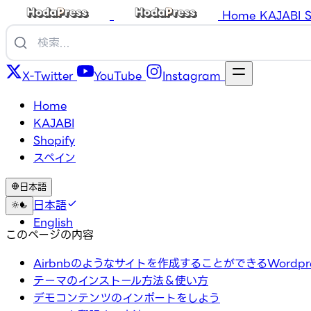
Home
KAJABI
S
X-Twitter
YouTube
Instagram
Home
KAJABI
Shopify
スペイン
日本語
日本語
English
このページの内容
Airbnbのようなサイトを作成することができるWordpr
テーマのインストール方法＆使い方
デモコンテンツのインポートをしよう