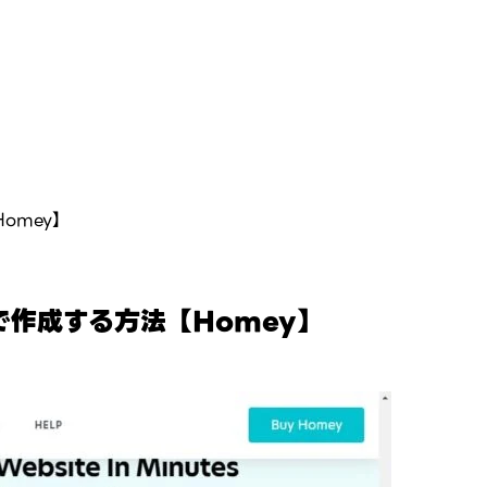
Homey】
sで作成する方法【Homey】