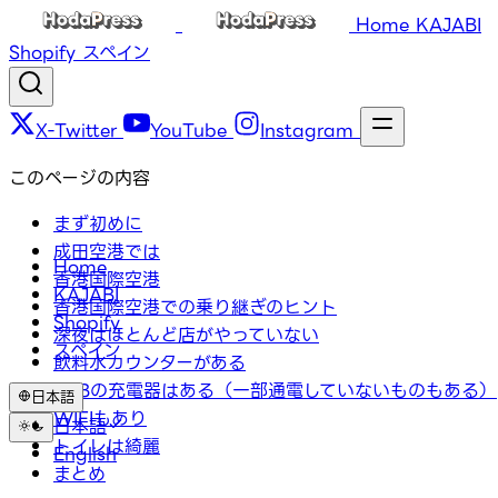
Home
KAJABI
Shopify
スペイン
X-Twitter
YouTube
Instagram
このページの内容
まず初めに
成田空港では
Home
香港国際空港
KAJABI
香港国際空港での乗り継ぎのヒント
Shopify
深夜はほとんど店がやっていない
スペイン
飲料水カウンターがある
USBの充電器はある（一部通電していないものもある）
日本語
WIFIもあり
日本語
トイレは綺麗
English
まとめ