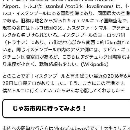
Airport、トルコ語: İstanbul Atatürk Havalimanı）は、ト
ルコ・イスタンブールにある国際空港であり、同国最大の空港
である。旧称は地名から採られたイェシルキョイ国際空港で
現在の名前はトルコ建国の父、ムスタファ・ケマル・アタテュ
ルクから名づけられている。イスタンブールのヨーロッパ側
（トラキア）にあり、市街地中心部から南西に約15km離れ
いる。同じイスタンブール市内のアジア側には、サビハ・ギョ
クチェン国際空港があるが、こちらはアタテュルク国際空港
り規模が小さく、就航路線も少ない。(Wikipedia)
とのことです！イスタンブールと言えばつい最近の2016年6
28日に自爆テロがありました。そう、まさにこの空港です。
僕がトルコに行くっていったらみんな心配してくれました～
じゃあ市内に行ってみよう！
市内への簡単な行き方はMetro(subway)です！セキュリテ