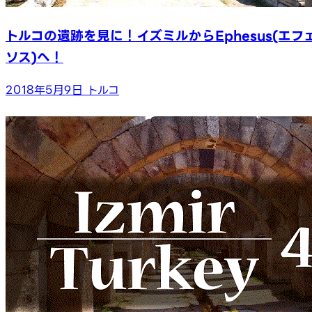
トルコの遺跡を見に！イズミルからEphesus(エフ
ソス)へ！
2018年5月9日
トルコ