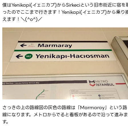
僕はYenikapi(イェニカプ)からSirkeciという旧市街近に宿を
ったのでここまで行きます！Yenikapi(イェニカプ)から乗り
えます！＼(^o^)／
さっきの上の路線図の灰色の路線は「Marmaray」という路
線になります。メトロからでると看板があるので沿って進みま
す。