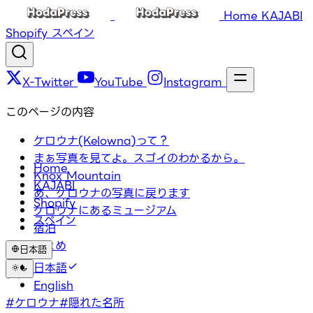
Home
KAJABI
Shopify
スペイン
X-Twitter
YouTube
Instagram
このページの内容
ケロウナ(Kelowna)って？
まぁ写真を見てよ。スゴイのわかるから。
Home
Knox Mountain
KAJABI
あ、ケロウナの写真に戻ります
Shopify
ケロウナにあるミュージアム
スペイン
宿泊
まとめ
日本語
日本語
タグ
English
#ケロウナ
#隠れた名所