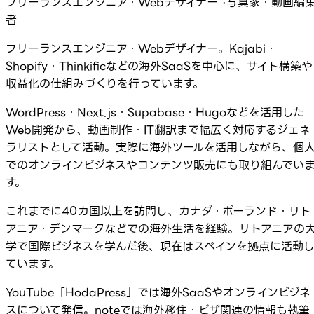
フリーランスエンジニア・Webデザイナー ·写真家・動画編
者
フリーランスエンジニア・Webデザイナー。Kajabi・
Shopify・Thinkificなどの海外SaaSを中心に、サイト構築や
収益化の仕組みづくりを行っています。
WordPress・Next.js・Supabase・Hugoなどを活用した
Web開発から、動画制作・IT翻訳まで幅広く対応するジェネ
ラリストとして活動。実際に海外ツールを活用しながら、個
でのオンラインビジネスやコンテンツ販売にも取り組んでい
す。
これまでに40カ国以上を訪問し、カナダ・ポーランド・リト
アニア・デンマークなどでの海外生活を経験。リトアニアの
学で国際ビジネスを学んだ後、現在はスペインを拠点に活動
ています。
YouTube「HodaPress」では海外SaaSやオンラインビジネ
スについて発信。noteでは海外移住・ビザ関連の情報も執筆