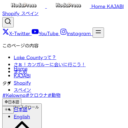
Home
KAJABI
Shopify
スペイン
X-Twitter
YouTube
Instagram
このページの内容
Lake Countyって？
さぁ！カンガルーに会いに行こう！
Home
まとめ
KAJABI
Shopify
タグ
スペイン
#Kelowna
#ケロウナ
#動物
日本語
トップにスクロール
日本語
English