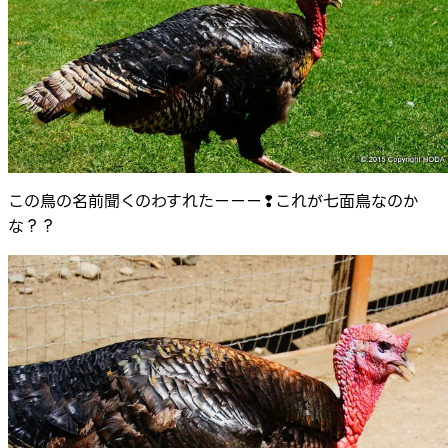
この鳥の名前聞くのわすれたーーー❢これが七面鳥なのか
な？？