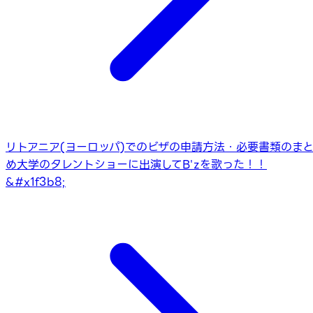
リトアニア(ヨーロッパ)でのビザの申請方法・必要書類のま
め
大学のタレントショーに出演してB'zを歌った！！
&#x1f3b8;