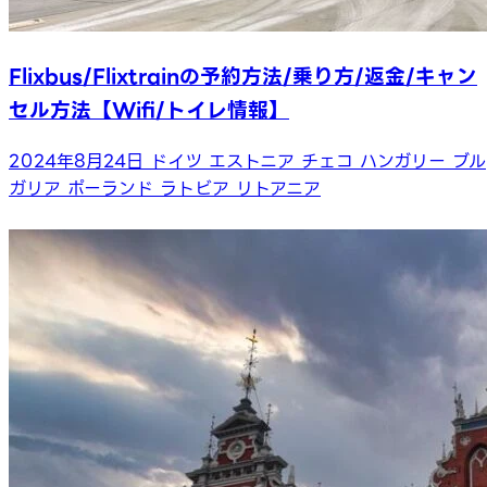
Flixbus/Flixtrainの予約方法/乗り方/返金/キャン
セル方法【Wifi/トイレ情報】
2024年8月24日
ドイツ
エストニア
チェコ
ハンガリー
ブル
ガリア
ポーランド
ラトビア
リトアニア