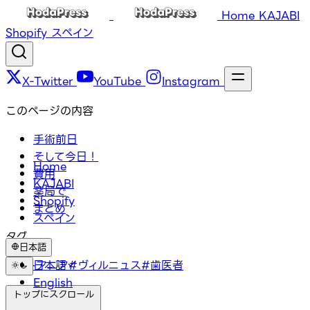
Home
KAJABI
Shopify
スペイン
X-Twitter
YouTube
Instagram
このページの内容
手術前日
そして今日！
Home
費用
KAJABI
薬局で
Shopify
まとめ
スペイン
タグ
日本語
#リトアニア
日本語
#ヴィルニュス
#歯医者
English
トップにスクロール