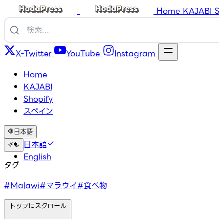
Home
KAJABI
S
X-Twitter
YouTube
Instagram
Home
KAJABI
Shopify
スペイン
日本語
日本語
English
タグ
#Malawi
#マラウイ
#食べ物
トップにスクロール