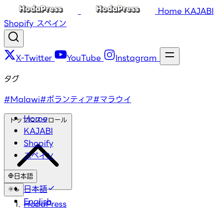
Home
KAJABI
Shopify
スペイン
X-Twitter
YouTube
Instagram
タグ
#Malawi
#ボランティア
#マラウイ
Home
トップにスクロール
KAJABI
Shopify
スペイン
日本語
日本語
English
HodaPress