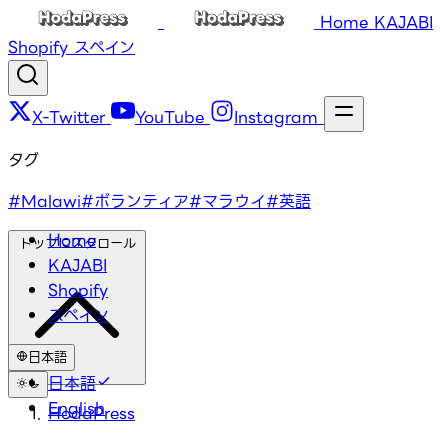
Home
KAJABI
Shopify
スペイン
X-Twitter
YouTube
Instagram
タグ
#Malawi
#ボランティア
#マラウイ
#英語
Home
トップにスクロール
KAJABI
Shopify
スペイン
日本語
日本語
English
HodaPress