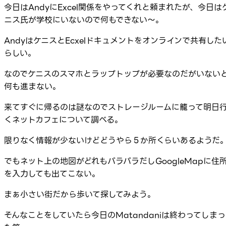
今日はAndyにExcel関係をやってくれと頼まれたが、今日は
ニス氏が学校にいないので何もできない～。
AndyはケニスとEcxelドキュメントをオンラインで共有した
らしい。
なのでケニスのスマホとラップトップが必要なのだがいない
何も進まない。
来てすぐに帰るのは謎なのでストレージルームに籠って明日
くネットカフェについて調べる。
限りなく情報が少ないけどどうやら５か所くらいあるようだ
でもネット上の地図がどれもバラバラだしGoogleMapに住
を入力しても出てこない。
まぁ小さい街だから歩いて探してみよう。
そんなことをしていたら今日のMatandaniは終わってしまっ