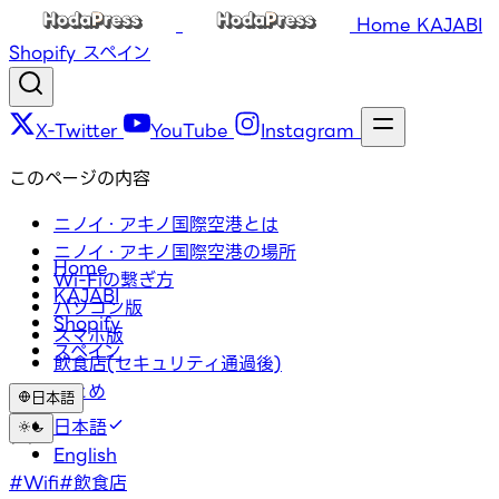
Home
KAJABI
Shopify
スペイン
X-Twitter
YouTube
Instagram
このページの内容
ニノイ・アキノ国際空港とは
ニノイ・アキノ国際空港の場所
Home
Wi-Fiの繋ぎ方
KAJABI
パソコン版
Shopify
スマホ版
スペイン
飲食店(セキュリティ通過後)
まとめ
日本語
日本語
タグ
English
#Wifi
#飲食店