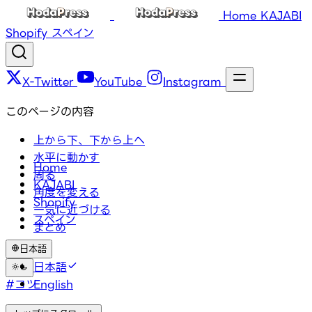
Home
KAJABI
Shopify
スペイン
X-Twitter
YouTube
Instagram
このページの内容
上から下、下から上へ
水平に動かす
Home
周る
KAJABI
角度を変える
Shopify
一気に近づける
スペイン
まとめ
日本語
タグ
日本語
#コツ
English