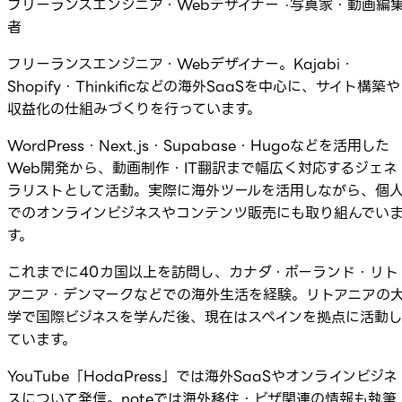
フリーランスエンジニア・Webデザイナー ·写真家・動画編
者
フリーランスエンジニア・Webデザイナー。Kajabi・
Shopify・Thinkificなどの海外SaaSを中心に、サイト構築や
収益化の仕組みづくりを行っています。
WordPress・Next.js・Supabase・Hugoなどを活用した
Web開発から、動画制作・IT翻訳まで幅広く対応するジェネ
ラリストとして活動。実際に海外ツールを活用しながら、個
でのオンラインビジネスやコンテンツ販売にも取り組んでい
す。
これまでに40カ国以上を訪問し、カナダ・ポーランド・リト
アニア・デンマークなどでの海外生活を経験。リトアニアの
学で国際ビジネスを学んだ後、現在はスペインを拠点に活動
ています。
YouTube「HodaPress」では海外SaaSやオンラインビジネ
スについて発信。noteでは海外移住・ビザ関連の情報も執筆