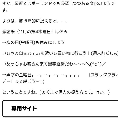
すが、最近ではポーランドでも浸透しつつある文化のようで
す。
ようは、旅ほだ的に捉えると、、、
感謝祭（11月の第4木曜日）は休み
→次の日(金曜日)も休みにしよう
→じゃあChristmasも近いし買い物に行こう！(週末前だしw
→めっちゃお客さん来て黒字経営だわ～～～＼(^o^)／
→黒字の金曜日。・。・。・。・。。。。 「ブラックフラ
デー」って呼ぼう～ :)
ということですね。(あくまで個人の捉え方です。はい。)
専用サイト