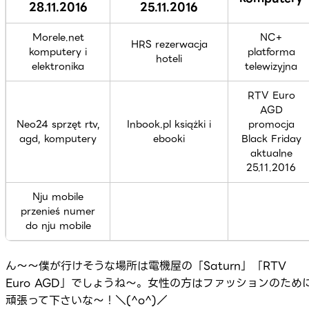
28.11.2016
25.11.2016
Morele.net
NC+
HRS rezerwacja
komputery i
platforma
hoteli
elektronika
telewizyjna
RTV Euro
AGD
Neo24 sprzęt rtv,
Inbook.pl książki i
promocja
agd, komputery
ebooki
Black Friday
aktualne
25.11.2016
Nju mobile
przenieś numer
do nju mobile
ん～～僕が行けそうな場所は電機屋の「Saturn」「RTV
Euro AGD」でしょうね～。女性の方はファッションのため
頑張って下さいな～！＼(^o^)／