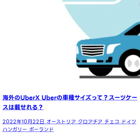
海外のUberX Uberの車種サイズって？スーツケー
スは載せれる？
2022年10月22日
オーストリア
クロアチア
チェコ
ドイツ
ハンガリー
ポーランド