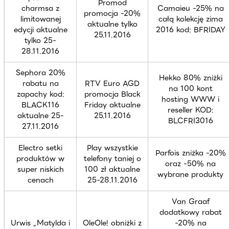
Promod
charmsa z
Camaieu -25% na
promocja -20%
limitowanej
całą kolekcję zima
aktualne tylko
edycji aktualne
2016 kod: BFRIDAY
25.11.2016
tylko 25-
28.11.2016
Sephora 20%
Hekko 80% zniżki
rabatu na
RTV Euro AGD
na 100 kont
zapachy kod:
promocja Black
hosting WWW i
BLACK116
Friday aktualne
reseller KOD:
aktualne 25-
25.11.2016
BLCFRI3016
27.11.2016
Electro setki
Play wszystkie
Parfois zniżka -20%
produktów w
telefony taniej o
oraz -50% na
super niskich
100 zł aktualne
wybrane produkty
cenach
25-28.11.2016
Van Graaf
dodatkowy rabat
Urwis „Matylda i
OleOle! obniżki z
-20% na