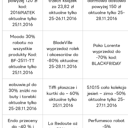
powyżej 120 zł
trzech książek
darmowa dostawa
kod:
za 23,82 zł
powyżej 150 zł
2016PIATEK
aktualne tylko
aktualne tylko 25-
aktualne tylko
25-26.11.2016
28.11.2016
25.11.2016
Moodo 30%
rabatu na
BladeVille
Pako Lorente
wszystkie
wyprzedaż rolek
wyprzedaż do
produkty Kod:
i akcesoriów do
-70% kod:
BF-2511-TT
-80% aktualne:
BLACKFRIDAY
aktualne tylko
25-28.11.2016
25.11.2016
eobuwie.pl do
Tiffi płaszcze i
5.10.15 cała kolekcja
30% zniżki na
kurtki do – 60%
jesień – zima -50%
buty i torebki
aktualne tylko
aktualne tylko 25-
aktualne tylko
25.11.2016
27.11.2016
25-28.11.2016
Endo przeceny
Perfumesco rabat
La Redoute aż
do -40 % i
-5%