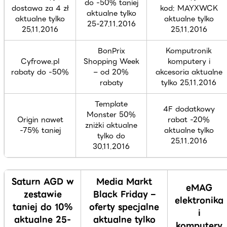
do -50% taniej
dostawa za 4 zł
kod: MAYXWCK
aktualne tylko
aktualne tylko
aktualne tylko
25-27.11.2016
25.11.2016
25.11.2016
BonPrix
Komputronik
Cyfrowe.pl
Shopping Week
komputery i
rabaty do -50%
– od 20%
akcesoria aktualne
rabaty
tylko 25.11.2016
Template
4F dodatkowy
Monster 50%
Origin nawet
rabat -20%
zniżki aktualne
-75% taniej
aktualne tylko
tylko do
25.11.2016
30.11.2016
Saturn AGD w
Media Markt
eMAG
zestawie
Black Friday –
elektronika
taniej do 10%
oferty specjalne
i
aktualne 25-
aktualne tylko
komputery