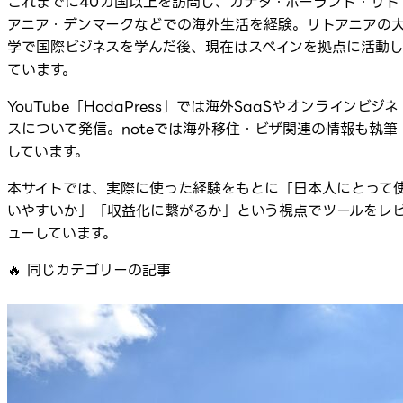
これまでに40カ国以上を訪問し、カナダ・ポーランド・リト
アニア・デンマークなどでの海外生活を経験。リトアニアの
学で国際ビジネスを学んだ後、現在はスペインを拠点に活動
ています。
YouTube「HodaPress」では海外SaaSやオンラインビジネ
スについて発信。noteでは海外移住・ビザ関連の情報も執筆
しています。
本サイトでは、実際に使った経験をもとに「日本人にとって
いやすいか」「収益化に繋がるか」という視点でツールをレ
ューしています。
🔥
同じカテゴリーの記事