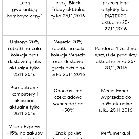
Leon
okazji Black
przecenione
gwarantują
Friday aktualne
artykuły kod:
bombowe ceny”
tylko 25.11.2016
PIATEK20
aktualne:25-
27.11.2016
Unisono 20%
Venezia 20%
rabatu na cała
rabatu na cala
Pandora 4 za 3 na
kolekcje oraz
kolekcje Venezia
wszystkie produkty
dostawa gratis
oraz dostawa
aktualne tylko 25-
aktualne tylko
gratis aktualne
28.11.2016
25.11.2016
tylko 25.11.2016
Komputronik
Chocolissimo
Media Expert
komputery i
czekoladowa
wyprzedaż do
akcesoria
wyprzedaż do
-55% aktualne
aktualne tylko
-50%
tylko 25.11.2016
25.11.2016
Vision Express
-15% na zakupy
Znak pakiet
Perfumeria.pl