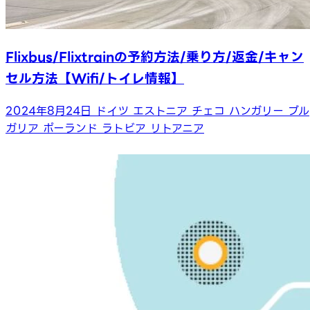
Flixbus/Flixtrainの予約方法/乗り方/返金/キャン
セル方法【Wifi/トイレ情報】
2024年8月24日
ドイツ
エストニア
チェコ
ハンガリー
ブル
ガリア
ポーランド
ラトビア
リトアニア