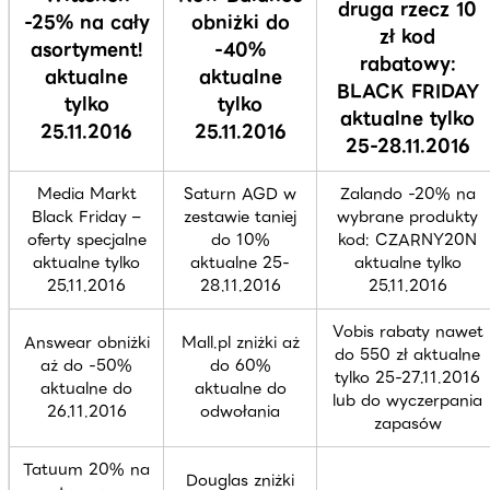
druga rzecz 10
-25% na cały
obniżki do
zł kod
asortyment!
-40%
rabatowy:
aktualne
aktualne
BLACK FRIDAY
tylko
tylko
aktualne tylko
25.11.2016
25.11.2016
25-28.11.2016
Media Markt
Saturn AGD w
Zalando -20% na
Black Friday –
zestawie taniej
wybrane produkty
oferty specjalne
do 10%
kod: CZARNY20N
aktualne tylko
aktualne 25-
aktualne tylko
25.11.2016
28.11.2016
25.11.2016
Vobis rabaty nawet
Answear obniżki
Mall.pl zniżki aż
do 550 zł aktualne
aż do -50%
do 60%
tylko 25-27.11.2016
aktualne do
aktualne do
lub do wyczerpania
26.11.2016
odwołania
zapasów
Tatuum 20% na
Douglas zniżki