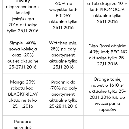
towary
-20% na
a Tab drugi za 10 zł
nieprzecenione z
wszystko kod:
kod: PROMOCJA
kolekcji
FRIDAY
aktualne tylko
jesień/zima
aktualne tylko
25.11.2016
2016 aktualne
25.11.2016
tylko 25.11.2016
Simple -40%
Wittchen min.
Gino Rossi obniżka
nowa kolekcja
25% na cały
-40% kod: BFGINO
oraz -20%
asortyment
aktualne tylko 25-
outlet aktualne
aktualne tylko
27.11.2016
25-27.11.2016
25.11.2016
Orange taniej
Mango 20%
Próchnik do
nawet o 1610 zł
rabatu kod:
-70% na cały
aktualne tylko 25-
BLACKFRIDAY
asortyment
28.11.2016 lub do
aktualne tylko
aktualne tylko
wyczerpania
25.11.2016
25-28.11.2016
zapasów
Pandora
sprzedaż