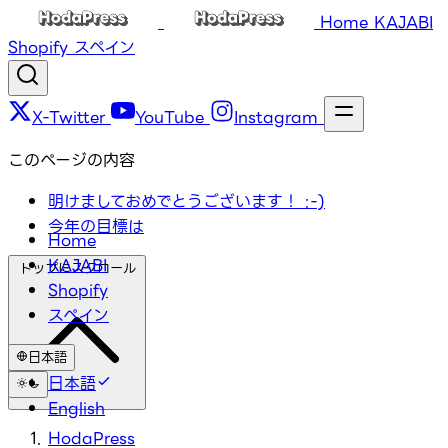
Home
KAJABI
Shopify
スペイン
X-Twitter
YouTube
Instagram
このページの内容
明けましておめでとうございます！ :-)
今年の目標は
Home
KAJABI
トップにスクロール
Shopify
スペイン
日本語
日本語
English
HodaPress