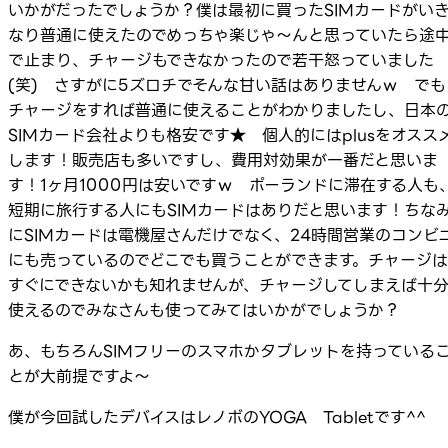
いかがだったでしょうか？僕は最初に買ったSIMカードがい
なり普通に使えたのでめっちゃ楽じゃ～んと思っていたら途
で止まり、チャージもできなかったので若干怒っていました
(笑) さすがに5ズロチでそんな甘い話はありませんｗ でも
チャージをすれば普通に使えることがわかりましたし、日本
SIMカード会社よりも格安です★ 個人的にはplusをオスス
します！販売店も多いですし、費用対効果が一番だと思いま
す！1ヶ月1000円は安いですｗ ポーランドに滞在する人も
短期に旅行する人にもSIMカードはありだと思います！ちな
にSIMカードは電機屋さんだけでなく、24時間営業のコンビ
にも売っているのでどこでも買うことができます。チャージは
すぐにできないかも知れませんが、チャージしてしまえば十
使えるのでみなさんも使ってみてはいかがでしょうか？
あ、もちろんSIMフリーのスマホかタブレットを持っている
とが大前提ですよ～
僕が今回試したデバイスはレノボのYOGA Tabletです^^