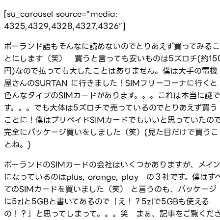
[su_carousel source=“media:
4325,4329,4328,4327,4326”]
ポーランド語もそんなに読めないのでとりあえず買ってみるこ
とにします（笑） 買うと言っても安いものは5ズロチ(約15
円)なので払っても大したことはありません。僕は大手の電機
屋さんのSURTAN に行きました！SIMフリーコーナに行くと
色んなタイプのSIMカードがあります。。。これは本当に謎
す。。。でも大体は5ズロチで売っているのでとりあえず買う
ことに！僕はプリペイドSIMカードでもいいと思っていたの
完全にパッケージ買いをしました（笑）(見た目だけで買うこ
とね。)
ポーランドのSIMカードの会社はいくつかありますが、メイ
になっているのはplus, orange, play の３社です。僕はす
てのSIMカードを買いました（笑） と言うのも、パッケージ
に5zlと5GBと書いてあるので「え！？5zlで5GBも使える
の！？」と思ってしまって。。。笑 まぁ、記事をご覧くだ