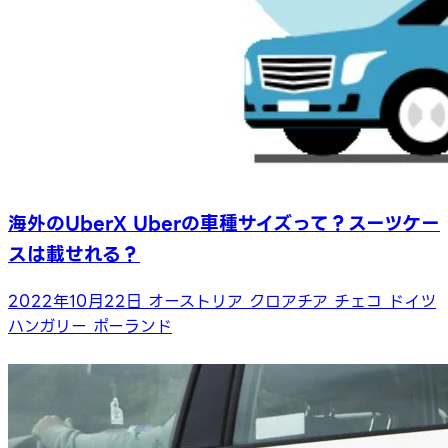
海外のUberX Uberの車種サイズって？スーツケー
スは載せれる？
2022年10月22日
オーストリア
クロアチア
チェコ
ドイツ
ハンガリー
ポーランド