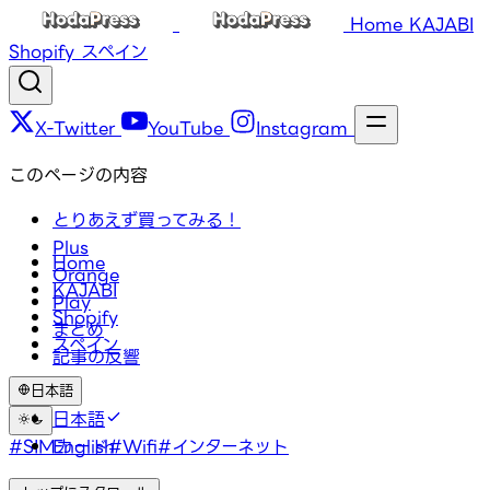
Home
KAJABI
Shopify
スペイン
X-Twitter
YouTube
Instagram
このページの内容
とりあえず買ってみる！
Plus
Home
Orange
KAJABI
Play
Shopify
まとめ
スペイン
記事の反響
日本語
タグ
日本語
#SIMカード
English
#Wifi
#インターネット