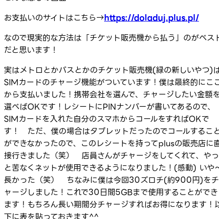
お支払いのサイトはこちら→
https://doladuj.plus.pl/
なので現実的な方法は「チケット販売機から払う」のがベス
だと思います！
実はメトロとかバスとかのチケット販売機(緑の新しいやつ)
SIMカードのチャージ機能がついています！僕は最終的にこ
から支払いました！携帯会社を選んで、チャージしたい金額
選べばOKです！レシートにPINナンバーが書いてあるので、
SIMカードを入れた自分のスマホからコールをすればOKで
す！ ただ、僕の場合はタブレットだったのでコールするこ
ができなかったので、このレシートを持ってplusの販売店に
接行きました（笑） 店員さんがチャージをしてくれて、やっ
と苦なくネットが使用できるようになりました！(感動) いや
長かった（笑） ちなみに僕は今回30ズロチ(約900円)をチ
ャージしました！これで30日間5GBまで使用することができ
ます！もちろん長い期間分チャージすればお得になります！
下に表を貼っておきます^^