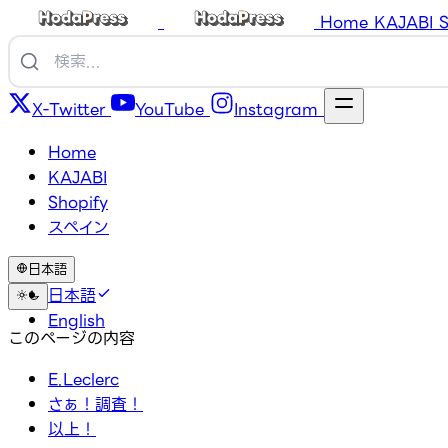
Home
KAJABI
S
X-Twitter
YouTube
Instagram
Home
KAJABI
Shopify
スペイン
日本語
日本語
English
このページの内容
E.Leclerc
さぁ！調査！
以上！