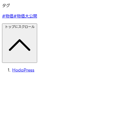
タグ
#物価
#物価大公開
トップにスクロール
HodaPress