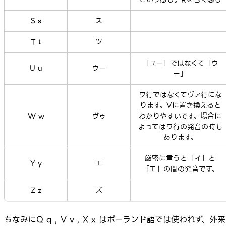
S s
ス
T t
ツ
「ユー」ではなくて「ウ
U u
ウー
ー」
ワ行ではなくてヴァ行にな
ります。Vに置き換えると
W w
ヴゥ
わかりやすいです。場合に
よってはワ行の発音の時も
あります。
厳密に言うと「イ」と
Y y
エ
「エ」の間の発音です。
Z z
ズ
ちなみにQ q , V v , X x はポーランド語では使われず、外来