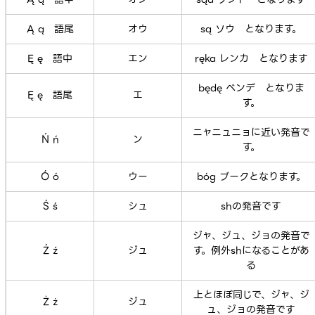
Ą ą 語尾
オウ
są ソウ となります。
Ę ę 語中
エン
ręka レンカ となります
będę ベンデ となりま
Ę ę 語尾
エ
す。
ニャニュニョに近い発音で
Ń ń
ン
す。
Ó ó
ウー
bóg ブークとなります。
Ś ś
シュ
shの発音です
ジャ、ジュ、ジョの発音で
Ź ź
ジュ
す。例外shになることがあ
る
上とほぼ同じで、ジャ、ジ
Ż ż
ジュ
ュ、ジョの発音です