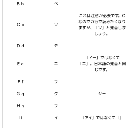
B b
ベ
これは注意が必要です。C
なのでカ行で読みたくなり
C c
ツ
ますが、「ツ」と発音しま
しょう。
D d
デ
「イー」ではなくて
E e
エ
「エ」。日本語の発音と同
じです。
F f
フ
G g
グ
ジー
H h
フ
I i
イ
「アイ」ではなくて「」