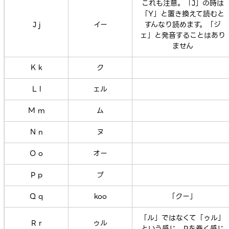
これも注意。「J」の時は
「Y」と置き換えて読むと
J j
イー
すんなり読めます。「ジ
ェ」と発音することはあり
ません
K k
ク
L l
ェル
M m
ム
N n
ヌ
O o
オー
P p
プ
Q q
koo
「クー」
「ル」ではなくて「ゥル」
R r
ゥル
という感じ。Rを巻く感じ