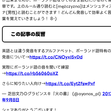
が出来ませんが、ポーランド語ならそのまま読むだけなので
単です。上のルール通り読むと[mężczyzna]はメンシュティ
ナ(男性)と読むことができます！どんどん発音して効率よく
葉を覚えていきましょう！ 8-)
この記事の反響
英語とは違う発音をするアルファベット、ポーランド語特有
発音について→
https://t.co/CNOyxI5vDd
実際にポーランド語の音を聞いて練習
→
https://t.co/rb56060oXZ
さらに知りたい人向け→
https://t.co/EytZfswPxf
— 芝田文乃◎グラビンスキ『火の書』 (@ayanos_pl)
201
年9月8日
シェアありがとうございます！