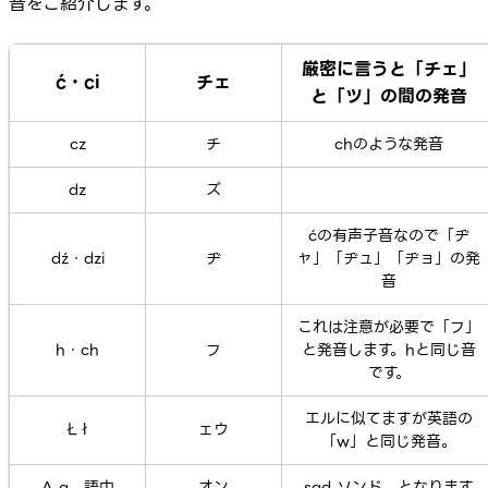
音をご紹介します。
厳密に言うと「チェ」
ć・ci
チェ
と「ツ」の間の発音
cz
チ
chのような発音
dz
ズ
ćの有声子音なので「ヂ
dź・dzi
ヂ
ャ」「ヂュ」「ヂョ」の発
音
これは注意が必要で「フ」
h・ch
フ
と発音します。hと同じ音
です。
エルに似てますが英語の
Ł ł
ェウ
「w」と同じ発音。
Ą ą 語中
オン
sąd ソンド となります