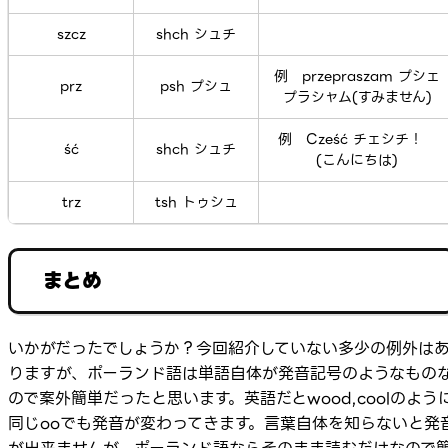
szcz
shch シュチ
例 przepraszam プシェ
prz
psh プシュ
プラシャム(すみません)
例 Cześć チェシチ！
ść
shch シュチ
(こんにちは)
trz
tsh トゥシュ
まとめ
いかがだったでしょうか？今回紹介していない多少の例外は
りますが、ポーランド語は単語自体が発音記号のようなもの
ので案外簡単だったと思います。英語だとwood,coolのよう
同じooでも発音が変わってきます。言葉自体を知らないと発