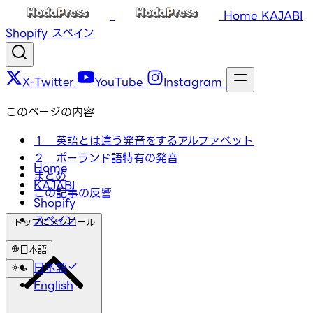
Home
KAJABI
Shopify
スペイン
X-Twitter
YouTube
Instagram
このページの内容
１ 英語とは違う発音をするアルファベット
２ ポーランド語特有の発音
Home
まとめ
KAJABI
この記事の反響
Shopify
スペイン
トップにスクロール
日本語
日本語
English