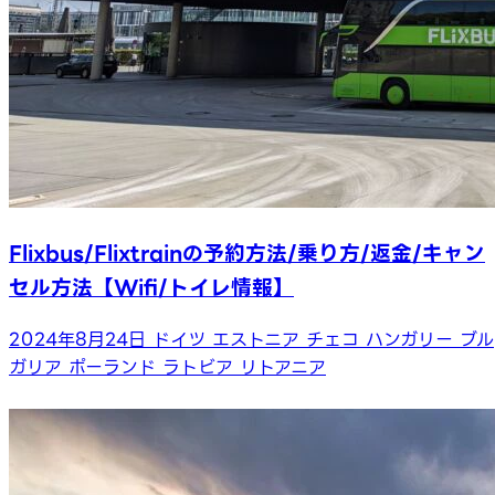
Flixbus/Flixtrainの予約方法/乗り方/返金/キャン
セル方法【Wifi/トイレ情報】
2024年8月24日
ドイツ
エストニア
チェコ
ハンガリー
ブル
ガリア
ポーランド
ラトビア
リトアニア