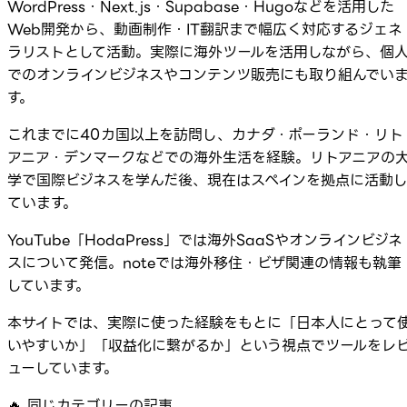
WordPress・Next.js・Supabase・Hugoなどを活用した
Web開発から、動画制作・IT翻訳まで幅広く対応するジェネ
ラリストとして活動。実際に海外ツールを活用しながら、個
でのオンラインビジネスやコンテンツ販売にも取り組んでい
す。
これまでに40カ国以上を訪問し、カナダ・ポーランド・リト
アニア・デンマークなどでの海外生活を経験。リトアニアの
学で国際ビジネスを学んだ後、現在はスペインを拠点に活動
ています。
YouTube「HodaPress」では海外SaaSやオンラインビジネ
スについて発信。noteでは海外移住・ビザ関連の情報も執筆
しています。
本サイトでは、実際に使った経験をもとに「日本人にとって
いやすいか」「収益化に繋がるか」という視点でツールをレ
ューしています。
🔥
同じカテゴリーの記事