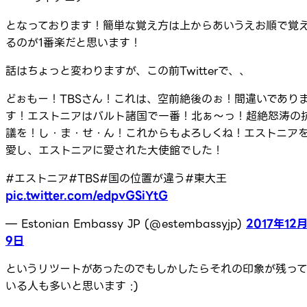
となっております！簡単な覚え方は上からあいうえお順で覚
るのが1番楽だと思います！
話はちょっと変わりますが、この前Twitterで、、
どぉもー！TBSさん！これは、空前絶後のぉ！間違いであり
す！エストニアはバルト諸国で一番！北ぁ～っ！超絶怒涛の
議を！し・ま・せ・ん！これからもよろしくね！エストニア
愛し、エストニアに愛された大使館でした！
#エストニア#TBS#国の位置が違う#東大王
pic.twitter.com/edpvGSiYtG
— Estonian Embassy JP (@estembassyjp)
2017年12
9日
というリツートがあったのでもしかしたらそれの印象が残っ
いる人も多いと思います :)