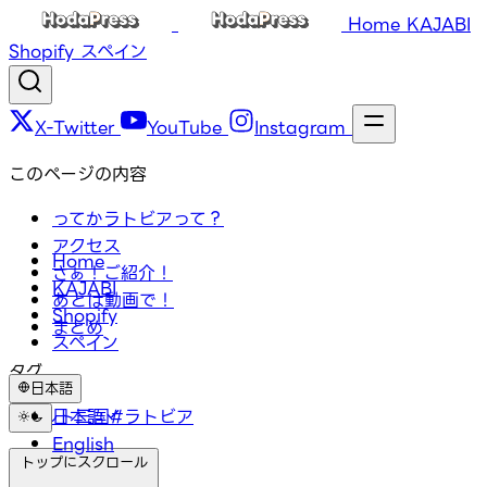
Home
KAJABI
Shopify
スペイン
X-Twitter
YouTube
Instagram
このページの内容
ってかラトビアって？
アクセス
Home
さぁ！ご紹介！
KAJABI
あとは動画で！
Shopify
まとめ
スペイン
タグ
日本語
#バルト三国
日本語
#ラトビア
English
トップにスクロール