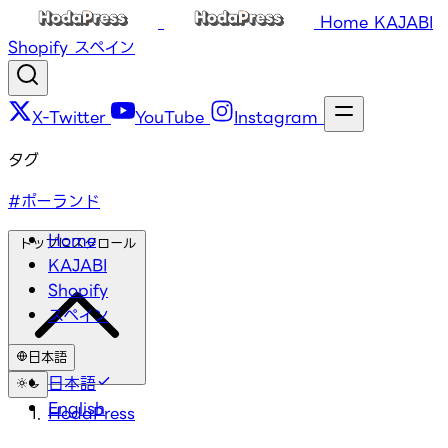
Home
KAJABI
Shopify
スペイン
X-Twitter
YouTube
Instagram
タグ
#ポーランド
Home
トップにスクロール
KAJABI
Shopify
スペイン
日本語
日本語
English
HodaPress