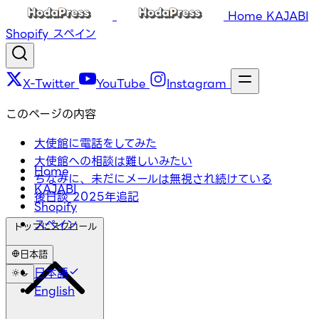
Home
KAJABI
Shopify
スペイン
X-Twitter
YouTube
Instagram
このページの内容
大使館に電話をしてみた
大使館への相談は難しいみたい
Home
ちなみに、未だにメールは無視され続けている
KAJABI
後日談 2025年追記
Shopify
スペイン
トップにスクロール
日本語
日本語
English