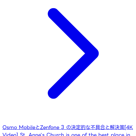
Osmo MobileとZenfone 3 の決定的な不具合と解決策
[4K
Video] St. Anne's Church is one of the best place in