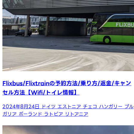
Flixbus/Flixtrainの予約方法/乗り方/返金/キャン
セル方法【Wifi/トイレ情報】
2024年8月24日
ドイツ
エストニア
チェコ
ハンガリー
ブル
ガリア
ポーランド
ラトビア
リトアニア