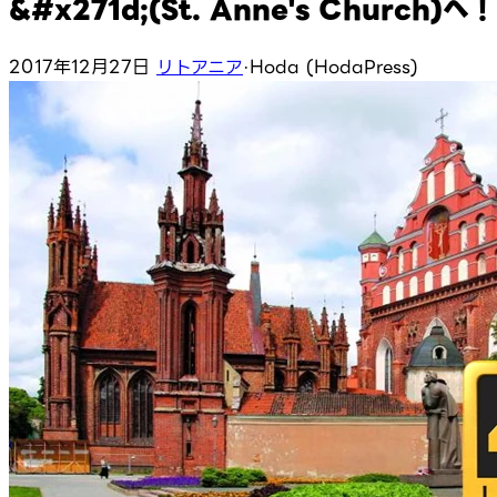
&#x271d;(St. Anne's Church)へ！
2017年12月27日
リトアニア
·
Hoda (HodaPress)