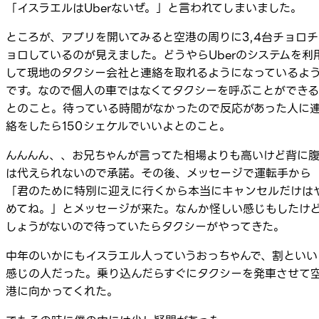
「イスラエルはUberないぜ。」と言われてしまいました。
ところが、アプリを開いてみると空港の周りに3,4台チョロチ
ョロしているのが見えました。どうやらUberのシステムを利
して現地のタクシー会社と連絡を取れるようになっているよ
です。なので個人の車ではなくてタクシーを呼ぶことができる
とのこと。待っている時間がなかったので反応があった人に
絡をしたら150シェケルでいいよとのこと。
んんんん、、お兄ちゃんが言ってた相場よりも高いけど背に
は代えられないので承諾。その後、メッセージで運転手から
「君のために特別に迎えに行くから本当にキャンセルだけは
めてね。」とメッセージが来た。なんか怪しい感じもしたけ
しょうがないので待っていたらタクシーがやってきた。
中年のいかにもイスラエル人っていうおっちゃんで、割といい
感じの人だった。乗り込んだらすぐにタクシーを発車させて
港に向かってくれた。