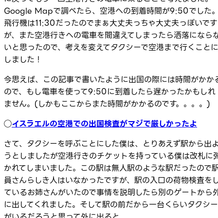
Google Mapで調べたら、空港への到着時間が9:50でした
飛行機は11:30だったのでまぁ大丈夫っちゃ大丈夫っぽいです
が、また空港行きへの電車を間違えてしまったら洒落になら
いと思ったので、考えを変えてタクシーで空港まで行くこと
しました！
今思えば、この記事で書いたように出国の際には時間がかか
ので、もし電車を使って9:50に到着したら遅かったかもしれ
ません。(しかもここからまた時間がかかるのです。。。。)
◯
イスラエルの空港での出国検査がマジで厳しかったよ
さて、タクシーを呼ぶことにした僕は、とりあえず駅から出
うとしましたが空港行きのチケットを持っている僕は改札に
かれてしまいました。この駅は無人駅のような駅だったので
員さんらしき人はいなかったですが、駅の入口の荷物検査を
ているお姉さんがいたので事情を説明したら別のゲートから
に出してくれました。そして駅の前だから一台くらいタクシー
がいるだろうと思って外に出ると、、、、