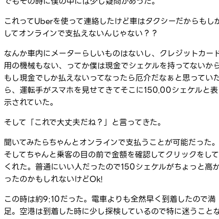
でもその時に僕の中には少し疑問があった。
これってUberを使って連絡したけど車はタクシーだからもし
してオンラインで支払えないんじゃない？？
なんか車内にメーターらしいものはないし、クレジットカー
用の機械もない、ってか僕は現金でシェケルを持ってないか
もし現金でしか払えないってなったら厄介だなぁと思ってい
ら、運転手がスマホを見せてきてそこに150.00シェケルと表
示されていた。
そして「これで大丈夫だね？」と言ってきた。
聞いてみたらちゃんとオンラインで支払うことが可能だった
そしてちゃんと乗客の目の前で金額を確認してクリックをして
くれた。普通にいい人だったので150シェケルがちょっと高
ったのかもしれないけどOk!
この時は約9:10だった。電車よりも全然早く到着したので満
足。空港は到着した時に少し探検しているので特に迷うこと