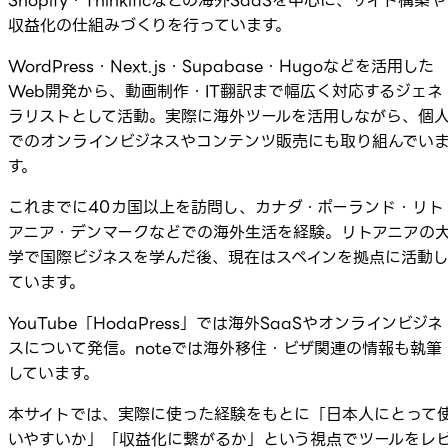
Shopify・Thinkificなどの海外SaaSを中心に、サイト構築や
収益化の仕組みづくりを行っています。
WordPress・Next.js・Supabase・Hugoなどを活用した
Web開発から、動画制作・IT翻訳まで幅広く対応するジェネ
ラリストとして活動。実際に海外ツールを活用しながら、個
でのオンラインビジネスやコンテンツ販売にも取り組んでい
す。
これまでに40カ国以上を訪問し、カナダ・ポーランド・リト
アニア・デンマークなどでの海外生活を経験。リトアニアの
学で国際ビジネスを学んだ後、現在はスペインを拠点に活動
ています。
YouTube「HodaPress」では海外SaaSやオンラインビジネ
スについて発信。noteでは海外移住・ビザ関連の情報も執筆
しています。
本サイトでは、実際に使った経験をもとに「日本人にとって
いやすいか」「収益化に繋がるか」という視点でツールをレ