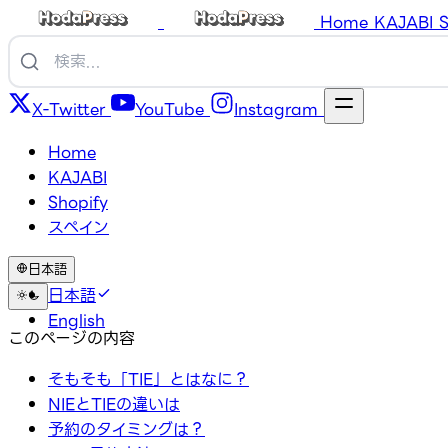
Home
KAJABI
S
X-Twitter
YouTube
Instagram
Home
KAJABI
Shopify
スペイン
日本語
日本語
English
このページの内容
そもそも「TIE」とはなに？
NIEとTIEの違いは
予約のタイミングは？