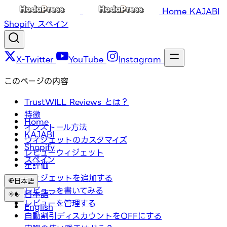
Home
KAJABI
Shopify
スペイン
X-Twitter
YouTube
Instagram
このページの内容
TrustWILL Reviews とは？
特徴
Home
インストール方法
KAJABI
ウィジェットのカスタマイズ
Shopify
レビューウィジェット
スペイン
星評価
ウィジェットを追加する
日本語
レビューを書いてみる
日本語
レビューを管理する
English
自動割引ディスカウントをOFFにする