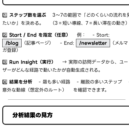
1️⃣
ステップ数を選ぶ
3〜7の範囲で「どのくらいの流れを
たいか」を決める。 （3＝短い導線、7＝長い滞在の動き
2️⃣
Start / End を指定（任意）
例： - Start:
/blog
（記事ページ） - End:
/newsletter
（メルマ
ガ登録）
3️⃣
Run Insight（実行）
→ 実際の訪問データから、ユー
ザーがどんな経路で動いたかが自動生成される。
4️⃣
結果を分析
- 最も多い経路 - 離脱の多いステップ 
意外な動線（想定外のルート） を確認できます。
分析結果の見方