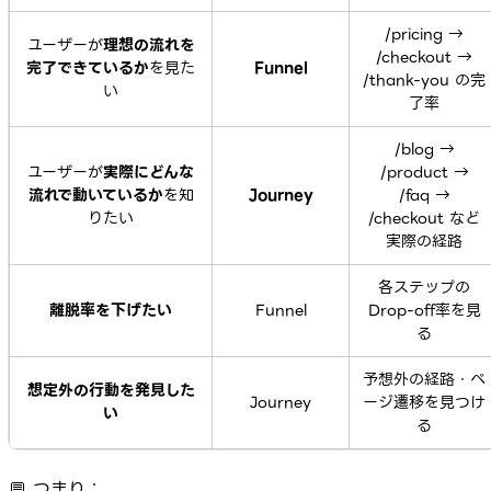
/pricing →
ユーザーが
理想の流れを
/checkout →
完了できているか
を見た
Funnel
/thank-you
の完
い
了率
/blog →
ユーザーが
実際にどんな
/product →
流れで動いているか
を知
Journey
/faq →
りたい
/checkout
など
実際の経路
各ステップの
離脱率を下げたい
Funnel
Drop-off率を見
る
予想外の経路・ペ
想定外の行動を発見した
Journey
ージ遷移を見つけ
い
る
💬 つまり：