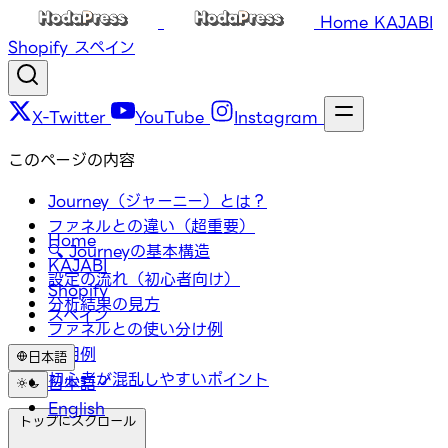
Home
KAJABI
Shopify
スペイン
X-Twitter
YouTube
Instagram
このページの内容
Journey（ジャーニー）とは？
ファネルとの違い（超重要）
Home
🔍 Journeyの基本構造
KAJABI
設定の流れ（初心者向け）
Shopify
分析結果の見方
スペイン
ファネルとの使い分け例
活用例
日本語
初心者が混乱しやすいポイント
日本語
English
トップにスクロール