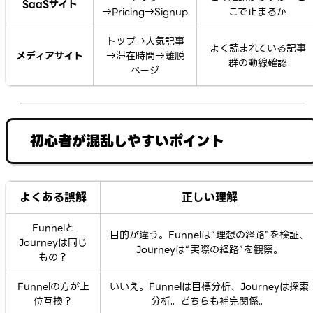
SaaSサイト
→Pricing→Signup
こで止まるか
トップ→人気記事
よく読まれている記事
メディアサイト
→滞在時間→離脱
群の動線確認
ページ
初心者が混乱しやすいポイント
よくある誤解
正しい理解
Funnelと
目的が違う。Funnelは“理想の経路”を検証、
Journeyは同じ
Journeyは“実際の経路”を観察。
もの？
Funnelの方が上
いいえ。Funnelは目標分析、Journeyは探索
位互換？
分析。どちらも補完関係。