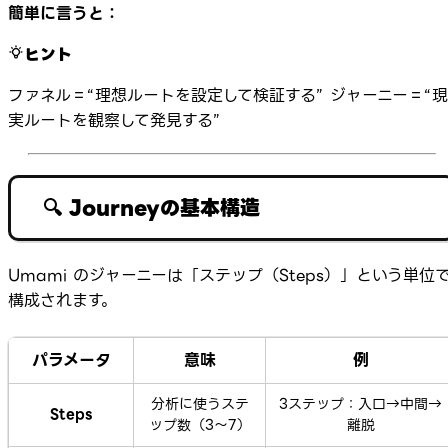
簡単に言うと：
ヒント
ファネル＝“理想ルートを設定して検証する” ジャーニー＝“現
実ルートを観察して発見する”
🔍 Journeyの基本構造
Umami のジャーニーは「ステップ（Steps）」という単位
構成されます。
パラメータ
意味
例
分析に使うステ
3ステップ：入口→中間→
Steps
ップ数（3〜7）
離脱