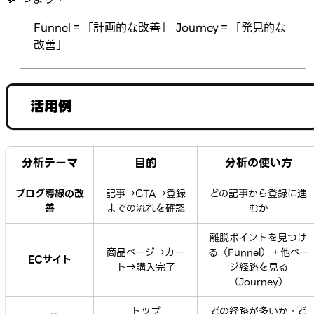
Funnel＝「計画的な改善」 Journey＝「発見的な
改善」
活用例
分析テーマ
目的
分析の使い方
ブログ導線の改
記事→CTA→登録
どの記事から登録に進
善
までの流れを確認
むか
離脱ポイントを見つけ
商品ページ→カー
る（Funnel）＋他ペー
ECサイト
ト→購入完了
ジ経路を見る
（Journey）
トップ
どの経路が多いか・ど