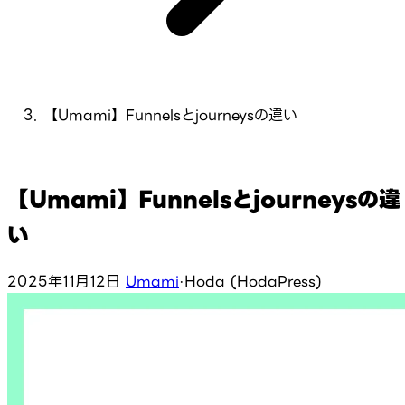
【Umami】Funnelsとjourneysの違い
【Umami】Funnelsとjourneysの違
い
2025年11月12日
Umami
·
Hoda (HodaPress)