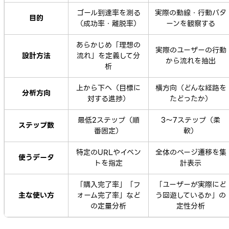
ゴール到達率を測る
実際の動線・行動パタ
目的
（成功率・離脱率）
ーンを観察する
あらかじめ「理想の
実際のユーザーの行動
設計方法
流れ」を定義して分
から流れを抽出
析
上から下へ（目標に
横方向（どんな経路を
分析方向
対する進捗）
たどったか）
最低2ステップ（順
3〜7ステップ（柔
ステップ数
番固定）
軟）
特定のURLやイベン
全体のページ遷移を集
使うデータ
トを指定
計表示
「購入完了率」「フ
「ユーザーが実際にど
主な使い方
ォーム完了率」など
う回遊しているか」の
の定量分析
定性分析