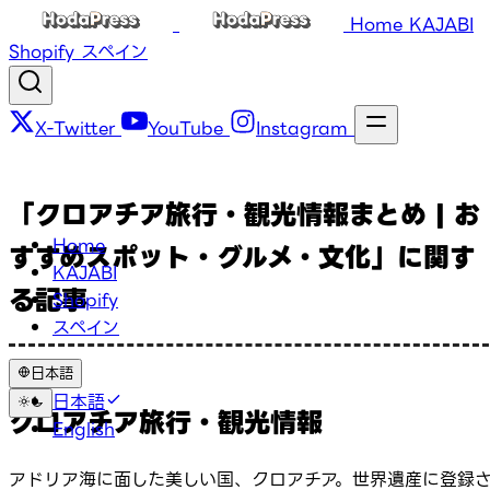
Home
KAJABI
Shopify
スペイン
X-Twitter
YouTube
Instagram
「クロアチア旅行・観光情報まとめ | お
Home
すすめスポット・グルメ・文化」に関す
KAJABI
る記事
Shopify
スペイン
日本語
日本語
クロアチア旅行・観光情報
English
アドリア海に面した美しい国、クロアチア。世界遺産に登録