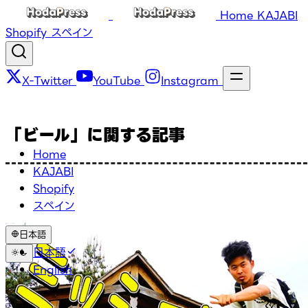
Home
KAJABI
Shopify
スペイン
X-Twitter
YouTube
Instagram
「ビール」に関する記事
Home
KAJABI
Shopify
スペイン
日本語
日本語
English