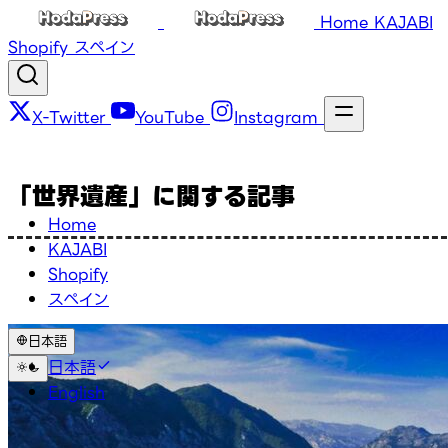
Home
KAJABI
Shopify
スペイン
X-Twitter
YouTube
Instagram
「世界遺産」に関する記事
Home
KAJABI
Shopify
スペイン
日本語
日本語
English