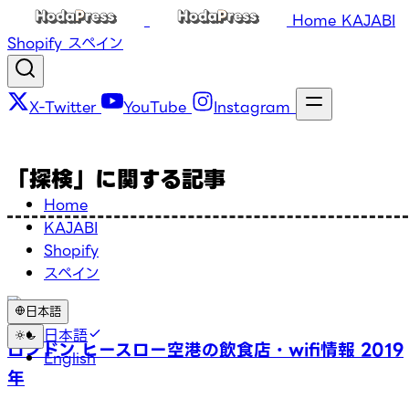
Home
KAJABI
Shopify
スペイン
X-Twitter
YouTube
Instagram
「探検」に関する記事
Home
KAJABI
Shopify
スペイン
日本語
日本語
ロンドン ヒースロー空港の飲食店・wifi情報 2019
English
年