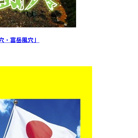
穴・富岳風穴」