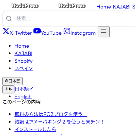
Home
KAJABI
S
X-Twitter
YouTube
Instagram
Home
KAJABI
Shopify
スペイン
日本語
日本語
English
このページの内容
無料の方法はFC2ブログを使う！
結論はアメーバキング２を使うと楽チン！
インストールしたら