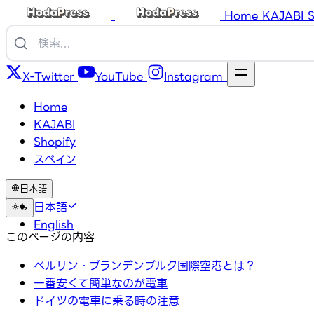
Home
KAJABI
S
X-Twitter
YouTube
Instagram
Home
KAJABI
Shopify
スペイン
日本語
日本語
English
このページの内容
ベルリン・ブランデンブルク国際空港とは？
一番安くて簡単なのが電車
ドイツの電車に乗る時の注意