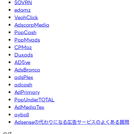
SOVRN
edomz
VeohClick
AdscorpMedia
PopCash
PopMyads
CPMoz
Duxads
AD5ve
AdsBronco
adsPlex
adcash
AdPrimary
PopUnderTOTAL
AdMediaTex
ayboll
Adsenseの代わりになる広告サービスのよくある質問