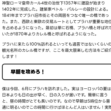
神聖ローマ皇帝カール4世の治世下1357年に建設が始まり
1402年に完成した。建築家ペトル・パルレーの設計による。
1841年までプラハ旧市街とその周囲をつなぐ唯一の橋であっ
た。また、西欧と東欧の交易ルートとしてプラハが重要な地
を占めるようになった。最初は単に石橋、プラハ橋と呼ばれ
いたが1870年よりカレル橋と呼ばれるようになった。
プラハに来たら100%訪れるといっても過言ではないくらい
観光名所のカレル橋ですが、ここを最大限楽しむ方法をご紹
します！
早朝を攻めろ！
僕は今回、6月にプラハを訪れました。実はヨーロッパの夏は
日本よりも日の出が早く、日の入りが遅いです。簡単に言う
と、昼の時間がとても長いのです。なので早朝は5時位から普
通に明るいのでこの時間に行けばほとんど人はいません！実