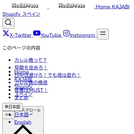
Home
KAJABI
Shopify
スペイン
X-Twitter
YouTube
Instagram
このページの内容
カレル橋って？
早朝を攻めろ！
Home
日中は避けろ！でも塔は登れ！
KAJABI
カレル橋の橋塔
Shopify
夜景はMUST！
スペイン
まとめ
日本語
トップにスクロール
日本語
English