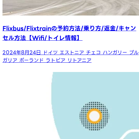
Flixbus/Flixtrainの予約方法/乗り方/返金/キャン
セル方法【Wifi/トイレ情報】
2024年8月24日
ドイツ
エストニア
チェコ
ハンガリー
ブル
ガリア
ポーランド
ラトビア
リトアニア