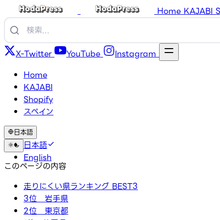
Home
KAJABI
S
X-Twitter
YouTube
Instagram
Home
KAJABI
Shopify
スペイン
日本語
日本語
English
このページの内容
走りにくい県ランキング BEST3
3位 岩手県
2位 東京都