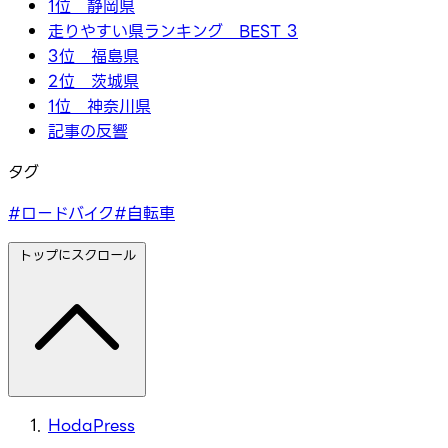
1位 静岡県
走りやすい県ランキング BEST 3
3位 福島県
2位 茨城県
1位 神奈川県
記事の反響
タグ
#ロードバイク
#自転車
トップにスクロール
HodaPress