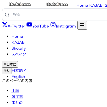
Home
KAJABI
S
X-Twitter
YouTube
Instagram
Home
KAJABI
Shopify
スペイン
日本語
日本語
English
このページの内容
手順
※注意
まとめ