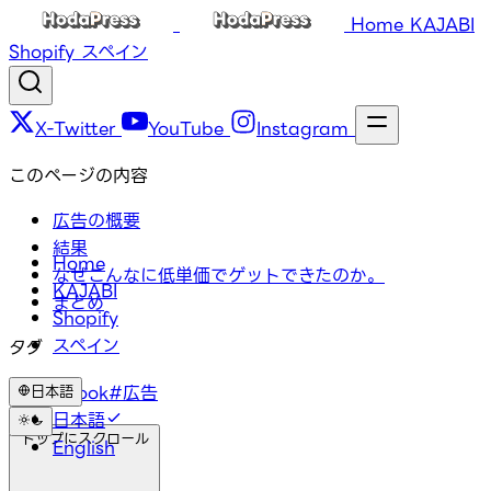
Home
KAJABI
Shopify
スペイン
X-Twitter
YouTube
Instagram
このページの内容
広告の概要
結果
Home
なぜこんなに低単価でゲットできたのか。
KAJABI
まとめ
Shopify
スペイン
タグ
#Facebook
#広告
日本語
日本語
トップにスクロール
English