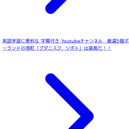
英語学習に便利な 字幕付き Youtubeチャンネル 厳選5個
ポ
ーランドの港町「グダニスク、ソポト」は最高だ！！