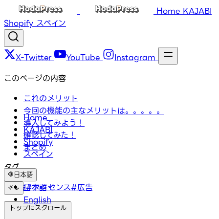
Home
KAJABI
Shopify
スペイン
X-Twitter
YouTube
Instagram
このページの内容
これのメリット
今回の機能の主なメリットは。。。。。
Home
導入してみよう！
KAJABI
確認してみた！
Shopify
まとめ
スペイン
タグ
日本語
#お金
日本語
#アドセンス
#広告
English
トップにスクロール