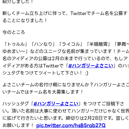
紹介しました！
新しくチーム立ち上げに伴って、Twitterでチーム名を公募す
ることになりました！
今のところ
「トゥルル」「ハンなり」「ライコル」「半餓離胃」「夢舞
ゆめまい〜」などのユニークな名前が集まっています！チー
名のアイディアの公募は2月の末まで行っているので、もしア
イディアがある方はTwitterで「
#ハンガリーよさこい
」のハ
シュタグをつけてツイートして下さい！ :)
よさこいチームの名付け親になりませんか？ハンガリーよさ
いチームではチーム名を大募集します​！
ハッシュタグ「
#ハンガリーよさこい
」をつけてご投稿下さ
い。頂いた名前は大事に使わせてハンガリーだけじゃなく世
に拡げて行きたいと思います。​締切りは2月28日です。宜し
お願いします！
pic.twitter.com/hsB5rab27Q