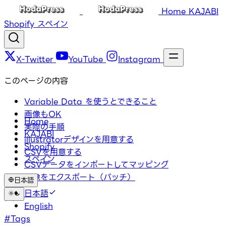
Home
KAJABI
Shopify
スペイン
X-Twitter
YouTube
Instagram
このページの内容
Variable Data を使うとできること
画像もOK
Home
実際の手順
KAJABI
illustratorデザインを用意する
Shopify
CSVを用意する
スペイン
CSVデータをインポートしてマッピング
画像をエクスポート（バッチ）
日本語
日本語
タグ
English
#Tags