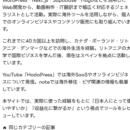
WordPress・Next.js・Supabase・Hugoなどを活用した
Web開発から、動画制作・IT翻訳まで幅広く対応するジェネ
ラリストとして活動。実際に海外ツールを活用しながら、個
でのオンラインビジネスやコンテンツ販売にも取り組んでい
す。
これまでに40カ国以上を訪問し、カナダ・ポーランド・リト
アニア・デンマークなどでの海外生活を経験。リトアニアの
学で国際ビジネスを学んだ後、現在はスペインを拠点に活動
ています。
YouTube「HodaPress」では海外SaaSやオンラインビジネ
スについて発信。noteでは海外移住・ビザ関連の情報も執筆
しています。
本サイトでは、実際に使った経験をもとに「日本人にとって
いやすいか」「収益化に繋がるか」という視点でツールをレ
ューしています。
🔥
同じカテゴリーの記事