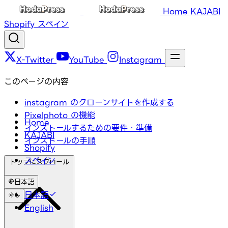
Home
KAJABI
Shopify
スペイン
X-Twitter
YouTube
Instagram
このページの内容
instagram のクローンサイトを作成する
Pixelphoto の機能
Home
インストールするための要件・準備
KAJABI
インストールの手順
Shopify
スペイン
トップにスクロール
日本語
日本語
English