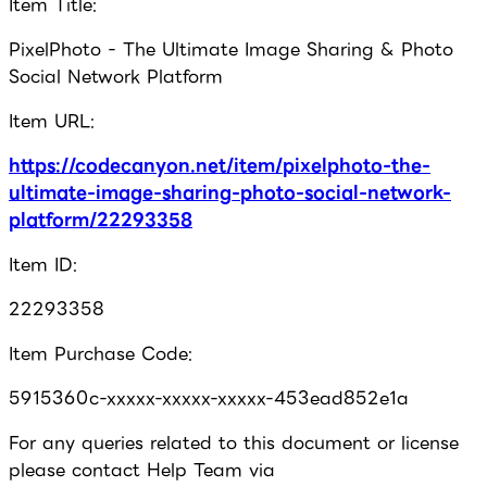
Item Title:
PixelPhoto - The Ultimate Image Sharing & Photo
Social Network Platform
Item URL:
https://codecanyon.net/item/pixelphoto-the-
ultimate-image-sharing-photo-social-network-
platform/22293358
Item ID:
22293358
Item Purchase Code:
5915360c-xxxxx-xxxxx-xxxxx-453ead852e1a
For any queries related to this document or license
please contact Help Team via